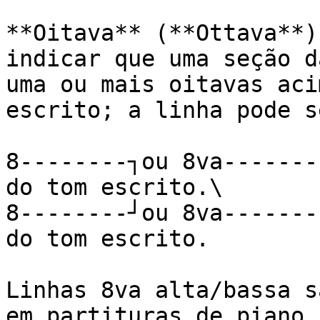
**Oitava** (**Ottava**)
indicar que uma seção d
uma ou mais oitavas aci
escrito; a linha pode s
8--------┐ou 8va-------
do tom escrito.\

8--------┘ou 8va-------
do tom escrito.

Linhas 8va alta/bassa s
em partituras de piano,