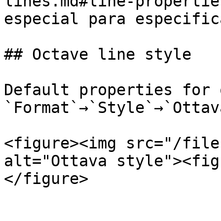
lines.md#line-propertie
especial para especific
## Octave line style

Default properties for 
`Format`→`Style`→`Ottava
<figure><img src="/file
alt="Ottava style"><fig
</figure>
