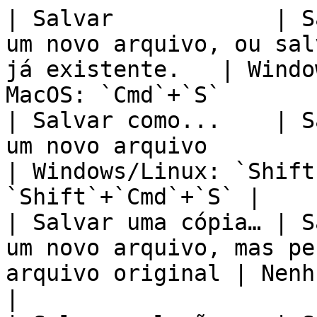
| Salvar            | S
um novo arquivo, ou sal
já existente.   | Windo
MacOS: `Cmd`+`S`       
| Salvar como...    | S
um novo arquivo                                                    
| Windows/Linux: `Shift
`Shift`+`Cmd`+`S` |

| Salvar uma cópia… | S
um novo arquivo, mas pe
arquivo original | Nenhum                                                
|
