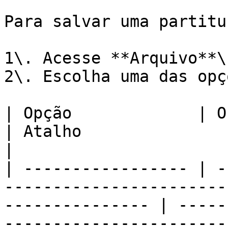
Para salvar uma partitur
1\. Acesse **Arquivo**\

2\. Escolha uma das opç
| Opção             | O que faz                                                       
| Atalho                                                      
|

| ----------------- | -
-----------------------
--------------- | -----
-----------------------