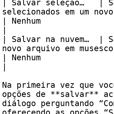
| Salvar seleção…   | S
selecionados em um novo arquivo                         
| Nenhum                                                      
|

| Salvar na nuvem…  | S
novo arquivo em musescore.com                         
| Nenhum                                                      
|

Na primeira vez que voc
opções de **salvar** ac
diálogo perguntando “Co
oferecendo as opções “S