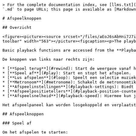
> For the complete documentation index, see [llms.txt](https://handbook.musescore.org/llms.txt). Markdown versions of documentation pages are available by appending `.md` to page URLs; this page is available as [Markdown](https://handbook.musescore.org/nl/sound-and-playback/playback-controls.md).

# Afspeelknoppen

## Overzicht

<figure><picture><source srcset="/files/aEoJ6sAbHni7J7i5QVn6" media="(prefers-color-scheme: dark)"><img src="/files/KVq2oT5XweHxHQ894UXQ" alt="Picture of the playback toolbar" width="563"></picture><figcaption><p>The playback toolbar</p></figcaption></figure>

Basic playback functions are accessed from the **Playback toolbar** at the top right of the app window.

De knoppen van links naar rechts zijn:

* [**Spoel terug**](#rewind): Start de weergave vanaf het begin van de partituur (of het herhaalde gedeelte).
* [**Speel af**](#play): Start en stopt het afspelen.
* [**Lus afspelen**](#loop): Speelt een selectie muziek af.
* [**Metronoom**](#metronome): Schakelt de metronoomtik in en uit.
* [**Afspeelinstellingen**](#playback-settings): Biedt toegang tot diverse afspeelinstellingen.
* [**Afspeelpositietellers**](#playback-position-counters): Toont de tijd, maat en tel van de afspeelcursor.
* [**Afspeelsnelheid**](#playback-speed): Hiermee kun je de afspeelsnelheid zien en regelen.

Het afspeelpaneel kan worden losgekoppeld en verplaatst door op de dokgreep links van de **Spoel terug** knop te klikken en deze te slepen.

## Afspeelknoppen

### Speel af

Om het afspelen te starten:

1. Klik op de **Speel af** knop of druk op de `Spatiebalk`.
2. *(Optioneel)* Klik op een noot of rust om het beginpunt van het afspelen te bepalen.

Om het afspelen te stoppen, klik je tijdens het afspelen op de **Speel af** knop (er verschijnt een pauze-icoon) of op de `Spatiebalk`.

{% hint style="info" %}
Als er geen selectie is gemaakt voordat je op \*\*Speel af\*\* klikt, dan wordt het afspelen hervat vanaf het begin van de partituur of vanaf de locatie waar het eerder was gestopt.
{% endhint %}

Tijdens het afspelen zijn alle instrumenten te horen, afhankelijk van wat er gedempt/gesoloeerd is in de [mixer](/nl/sound-and-playback/mixer.md). Om snel een specifieke notenbalk of een reeks notenbalken af ​​te spelen *zonder* de solo/mute-regelaars in de [mixer](/nl/sound-and-playback/mixer.md) te gebruiken:

1. Selecteer een [maat](/nl/notation/rhythm-meter-and-measures.md) waar je wilt beginnen (door op een lege ruimte binnen die maat te klikken).
2. *(Optional)* Hold `Shift` and click a measure on a different stave to create a range selection
3. Klik op de **Speel af** knop of druk op de `Spatiebalk`.

MuseScore Studio will now play back only the selected instruments.

### Spoel terug

Press the **Rewind** button to start playback from the beginning of the score.

Als een lus is ingesteld, start het indrukken van **Spoel terug** knop het afspelen vanaf het begin van de lus.

### Blijf gedeelte herhalen

Om een ​​gedeelte van de muziek herhaaldelijk af te spelen:

1. [Selecteer een bereik](/nl/basics/selecting-elements.md#creating-a-range-selection) in de partituur dat het muziekgedeelte bevat dat je wilt afspelen
2. Klik op **Lus afspelen**.
3. Press **Play**

Aan het begin en einde van het lusgedeelte verschijnen vlaggetjes. Om de vlaggetjes te verwijderen, druk je nogmaals op de knop **L