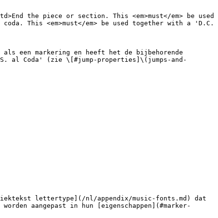
td>End the piece or section. This <em>must</em> be used 
 coda. This <em>must</em> be used together with a 'D.C. 
 als een markering en heeft het de bijbehorende 
S. al Coda' (zie \[#jump-properties]\(jumps-and-
iektekst lettertype](/nl/appendix/music-fonts.md) dat 
 worden aangepast in hun [eigenschappen](#marker-