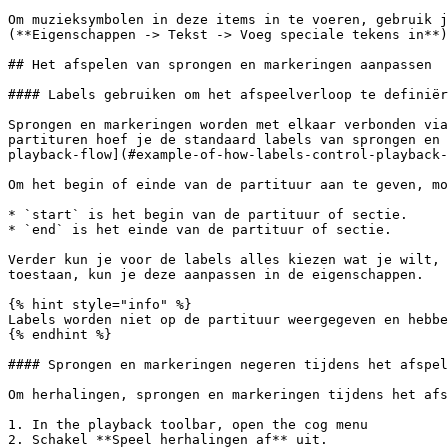
Om muzieksymbolen in deze items in te voeren, gebruik j
(**Eigenschappen -> Tekst -> Voeg speciale tekens in**)
## Het afspelen van sprongen en markeringen aanpassen

#### Labels gebruiken om het afspeelverloop te definiër
Sprongen en markeringen worden met elkaar verbonden via
partituren hoef je de standaard labels van sprongen en 
playback-flow](#example-of-how-labels-control-playback-
Om het begin of einde van de partituur aan te geven, mo
* `start` is het begin van de partituur of sectie.

* `end` is het einde van de partituur of sectie.

Verder kun je voor de labels alles kiezen wat je wilt, 
toestaan, kun je deze aanpassen in de eigenschappen.

{% hint style="info" %}

Labels worden niet op de partituur weergegeven en hebbe
{% endhint %}

#### Sprongen en markeringen negeren tijdens het afspel
Om herhalingen, sprongen en markeringen tijdens het afs
1. In the playback toolbar, open the cog menu

2. Schakel **Speel herhalingen af** uit.
