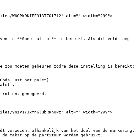
files/W6OPk0KIEF313TZOl7f2" alt="" width="299">
ven in **Speel af tot** is bereikt. Als dit veld leeg 
e zou moeten gebeuren zodra deze instelling is bereikt:

Coda' uit het palet).

alet).

troffen, genegeerd.

files/9niP1Y3xmn6lQbRRhUPz" alt="" width="299">
dt verwezen, afhankelijk van het doel van de markering.

 de tekst op de partituur worden gebruikt.
