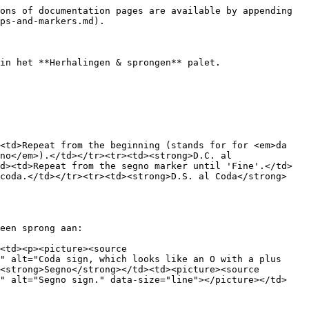
ons of documentation pages are available by appending 
ps-and-markers.md).

in het **Herhalingen & sprongen** palet.

<td>Repeat from the beginning (stands for for <em>da 
no</em>).</td></tr><tr><td><strong>D.C. al 
d><td>Repeat from the segno marker until 'Fine'.</td>
 coda.</td></tr><tr><td><strong>D.S. al Coda</strong>
een sprong aan:

<td><p><picture><source 
" alt="Coda sign, which looks like an O with a plus 
<strong>Segno</strong></td><td><picture><source 
C" alt="Segno sign." data-size="line"></picture></td>