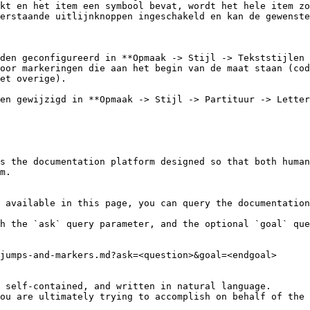
t en het item een ​​symbool bevat, wordt het hele item zo
erstaande uitlijnknoppen ingeschakeld en kan de gewenste
den geconfigureerd in **Opmaak -> Stijl -> Tekststijlen 
oor markeringen die aan het begin van de maat staan ​​(cod
et overige).

en gewijzigd in **Opmaak -> Stijl -> Partituur -> Letter
s the documentation platform designed so that both human
m.

 available in this page, you can query the documentation
h the `ask` query parameter, and the optional `goal` que
jumps-and-markers.md?ask=<question>&goal=<endgoal>

 self-contained, and written in natural language.

ou are ultimately trying to accomplish on behalf of the 