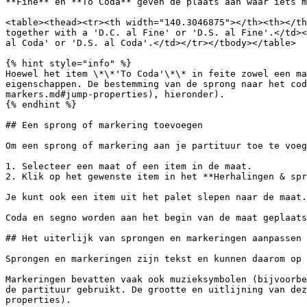
**Fine** en **To Coda** geven de plaats aan waar iets m
<table><thead><tr><th width="140.3046875"></th><th></th
together with a 'D.C. al Fine' or 'D.S. al Fine'.</td><
al Coda' or 'D.S. al Coda'.</td></tr></tbody></table>

{% hint style="info" %}

Hoewel het item \*\*'To Coda'\*\* in feite zowel een ma
eigenschappen. De bestemming van de sprong naar het cod
markers.md#jump-properties), hieronder).

{% endhint %}

## Een sprong of markering toevoegen

Om een ​​sprong of markering aan je partituur toe te voeg
1. Selecteer een maat of een item in de maat.

2. Klik op het gewenste item in het **Herhalingen & spr
Je kunt ook een item uit het palet slepen naar de maat.

Coda en segno worden aan het begin van de maat geplaats
## Het uiterlijk van sprongen en markeringen aanpassen

Sprongen en markeringen zijn tekst en kunnen daarom op 
Markeringen bevatten vaak ook muzieksymbolen (bijvoorbe
de partituur gebruikt. De grootte en uitlijning van dez
properties).
