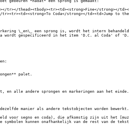
oet gebeuren *nadat* een sprong is gemaakt:

></tr></thead><tbody><tr><td><strong>Fine</strong></td><
/tr><tr><td><strong>To Coda</strong></td><td>Jump to the
rkering \_en\_ een sprong is, wordt het intern behandeld
a wordt gespecificeerd in het item 'D.C. al Coda' of 'D.
en:

ongen** palet.

t, en alle andere sprongen en markeringen aan het einde.

dezelfde manier als andere tekstobjecten worden bewerkt.

eld voor segno en coda), die afkomstig zijn uit het [muz
e symbolen kunnen onafhankelijk van de rest van de tekst