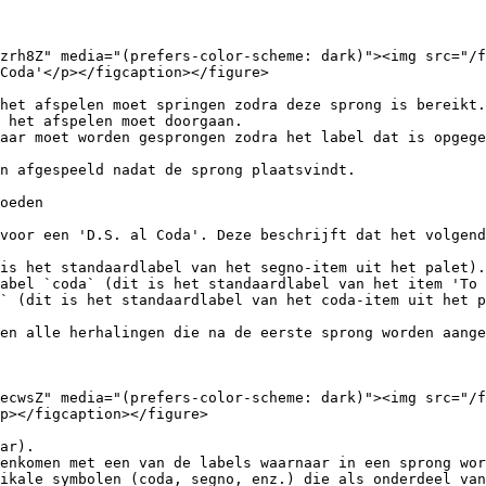
zrh8Z" media="(prefers-color-scheme: dark)"><img src="/
Coda'</p></figcaption></figure>

het afspelen moet springen zodra deze sprong is bereikt.

 het afspelen moet doorgaan.

aar moet worden gesprongen zodra het label dat is opgege
n afgespeeld nadat de sprong plaatsvindt.

oeden

voor een 'D.S. al Coda'. Deze beschrijft dat het volgend
is het standaardlabel van het segno-item uit het palet).

abel `coda` (dit is het standaardlabel van het item 'To 
` (dit is het standaardlabel van het coda-item uit het p
en alle herhalingen die na de eerste sprong worden aange
ecwsZ" media="(prefers-color-scheme: dark)"><img src="/
p></figcaption></figure>

ar).

enkomen met een van de labels waarnaar in een sprong wor
ikale symbolen (coda, segno, enz.) die als onderdeel van