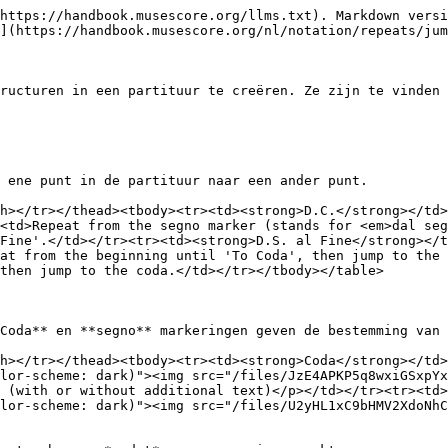
https://handbook.musescore.org/llms.txt). Markdown versi
](https://handbook.musescore.org/nl/notation/repeats/jum
ructuren in een partituur te creëren. Ze zijn te vinden 
 ene punt in de partituur naar een ander punt.

h></tr></thead><tbody><tr><td><strong>D.C.</strong></td>
<td>Repeat from the segno marker (stands for <em>dal seg
Fine'.</td></tr><tr><td><strong>D.S. al Fine</strong></t
at from the beginning until 'To Coda', then jump to the
then jump to the coda.</td></tr></tbody></table>

Coda** en **segno** markeringen geven de bestemming van 
h></tr></thead><tbody><tr><td><strong>Coda</strong></td>
lor-scheme: dark)"><img src="/files/JzE4APKP5q8wxiGSxpYx
 (with or without additional text)</p></td></tr><tr><td>
lor-scheme: dark)"><img src="/files/U2yHL1xC9bHMV2XdoNh