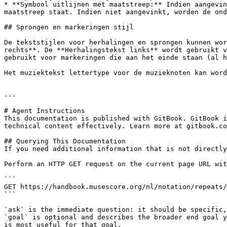
* **Symbool uitlijnen met maatstreep:** Indien aangevink
maatstreep staat. Indien niet aangevinkt, worden de ond
## Sprongen en markeringen stijl

De tekststijlen voor herhalingen en sprongen kunnen wor
rechts**. De **Herhalingstekst links** wordt gebruikt v
gebruikt voor markeringen die aan het einde staan ​​(al h
Het muziektekst lettertype voor de muzieknoten kan word
---

# Agent Instructions

This documentation is published with GitBook. GitBook i
technical content effectively. Learn more at gitbook.co
## Querying This Documentation

If you need additional information that is not directly
Perform an HTTP GET request on the current page URL wit
```

GET https://handbook.musescore.org/nl/notation/repeats/
```

`ask` is the immediate question: it should be specific,
`goal` is optional and describes the broader end goal y
is most useful for that goal.
