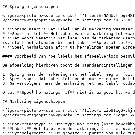
## Sprong-eigenschappen

<figure><picture><source srcset="/files/h6NAdbVtrbqi4St
</picture><figcaption><p>Default settings for 'D.S. al 
* **Spring naar:** Het label van de markering waarnaar 
* **Speel af tot:** Het label van de markering tot waar
* **Zet voort vanaf:** Het label van de markering waarn
is, stopt het afspelen bij het label **Speel af tot**.

* **Speel herhalingen af:** Of herhalingen moeten worde
#### Voorbeeld van hoe labels het afspeelverloop beïnvl
De afbeelding hierboven toont de standaardinstellingen 
1. Spring naar de markering met het label `segno` (dit 
2. Speel vanaf dat label tot aan de markering met het l
3. Ga vervolgens naar de markering met het label `codab
Omdat **Speel herhalingen af** niet is aangevinkt, word
## Markering eigenschappen

<figure><picture><source srcset="/files/WhiibSIWgGv5hjn
</picture><figcaption><p>Default settings for 'Segno'</
* **Markeringstype:** Het type markering (niet-bewerkba
* **Label:** Het label van de markering. Dit moet overe
* **Symboolgrootte:** De grootte in punten van alle muz