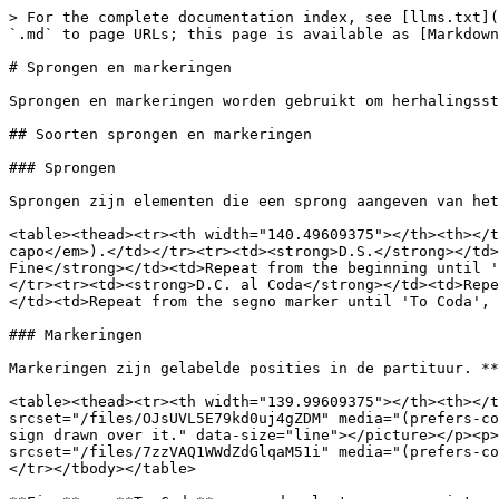
> For the complete documentation index, see [llms.txt](
`.md` to page URLs; this page is available as [Markdown
# Sprongen en markeringen

Sprongen en markeringen worden gebruikt om herhalingsst
## Soorten sprongen en markeringen

### Sprongen

Sprongen zijn elementen die een sprong aangeven van het
<table><thead><tr><th width="140.49609375"></th><th></t
capo</em>).</td></tr><tr><td><strong>D.S.</strong></td>
Fine</strong></td><td>Repeat from the beginning until '
</tr><tr><td><strong>D.C. al Coda</strong></td><td>Repe
</td><td>Repeat from the segno marker until 'To Coda', 
### Markeringen

Markeringen zijn gelabelde posities in de partituur. **
<table><thead><tr><th width="139.99609375"></th><th></t
srcset="/files/OJsUVL5E79kd0uj4gZDM" media="(prefers-co
sign drawn over it." data-size="line"></picture></p><p>
srcset="/files/7zzVAQ1WWdZdGlqaM51i" media="(prefers-co
</tr></tbody></table>
