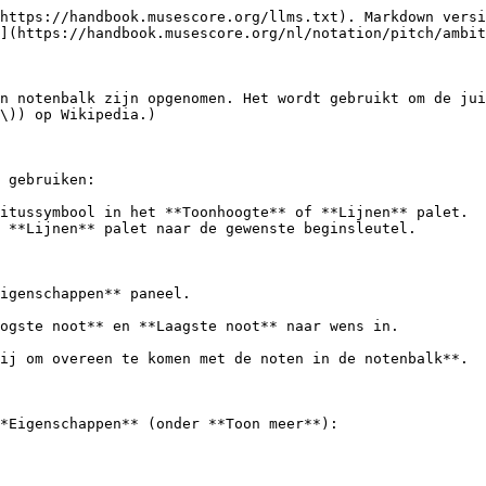
https://handbook.musescore.org/llms.txt). Markdown versi
](https://handbook.musescore.org/nl/notation/pitch/ambit
n notenbalk zijn opgenomen. Het wordt gebruikt om de jui
\)) op Wikipedia.)

 gebruiken:

itussymbool in het **Toonhoogte** of **Lijnen** palet.

 **Lijnen** palet naar de gewenste beginsleutel.

igenschappen** paneel.

ogste noot** en **Laagste noot** naar wens in.

ij om overeen te komen met de noten in de notenbalk**.

*Eigenschappen** (onder **Toon meer**):
