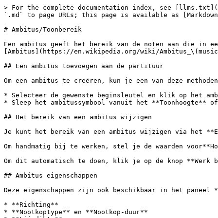
> For the complete documentation index, see [llms.txt](
`.md` to page URLs; this page is available as [Markdown
# Ambitus/Toonbereik

Een ambitus geeft het bereik van de noten aan die in ee
[Ambitus](https://en.wikipedia.org/wiki/Ambitus_\(music
## Een ambitus toevoegen aan de partituur

Om een ​​ambitus te creëren, kun je een van deze methoden
* Selecteer de gewenste beginsleutel en klik op het amb
* Sleep het ambitussymbool vanuit het **Toonhoogte** of
## Het bereik van een ambitus wijzigen

Je kunt het bereik van een ambitus wijzigen via het **E
Om handmatig bij te werken, stel je de waarden voor**Ho
Om dit automatisch te doen, klik je op de knop **Werk b
## Ambitus eigenschappen

Deze eigenschappen zijn ook beschikbaar in het paneel *
* **Richting**

* **Nootkoptype** en **Nootkop-duur**
