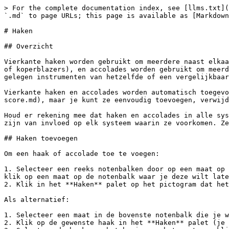
> For the complete documentation index, see [llms.txt](
`.md` to page URLs; this page is available as [Markdown
# Haken

## Overzicht

Vierkante haken worden gebruikt om meerdere naast elkaa
of koperblazers), en accolades worden gebruikt om meerd
gelegen instrumenten van hetzelfde of een vergelijkbaar
Vierkante haken en accolades worden automatisch toegevo
score.md), maar je kunt ze eenvoudig toevoegen, verwijd
Houd er rekening mee dat haken en accolades in alle sys
zijn van invloed op elk systeem waarin ze voorkomen. Ze
## Haken toevoegen

Om een ​​haak of accolade toe te voegen:

1. Selecteer een reeks notenbalken door op een maat op 
klik op een maat op de notenbalk waar je deze wilt late
2. Klik in het **Haken** palet op het pictogram dat het
Als alternatief:

1. Selecteer een maat in de bovenste notenbalk die je w
2. Klik op de gewenste haak in het **Haken** palet (je 