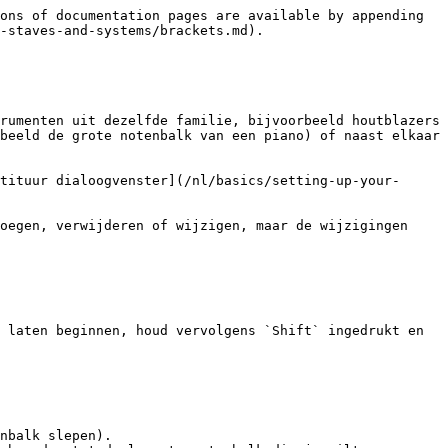
ons of documentation pages are available by appending 
-staves-and-systems/brackets.md).

rumenten uit dezelfde familie, bijvoorbeeld houtblazers 
beeld de grote notenbalk van een piano) of naast elkaar 
tituur dialoogvenster](/nl/basics/setting-up-your-
oegen, verwijderen of wijzigen, maar de wijzigingen 
 laten beginnen, houd vervolgens `Shift` ingedrukt en 
nbalk slepen).
