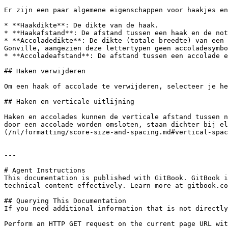
Er zijn een paar algemene eigenschappen voor haakjes en
* **Haakdikte**: De dikte van de haak.

* **Haakafstand**: De afstand tussen een haak en de not
* **Accoladedikte**: De dikte (totale breedte) van een 
Gonville, aangezien deze lettertypen geen accoladesymbo
* **Accoladeafstand**: De afstand tussen een accolade e
## Haken verwijderen

Om een ​​haak of accolade te verwijderen, selecteer je he
## Haken en verticale uitlijning

Haken en accolades kunnen de verticale afstand tussen n
door een accolade worden omsloten, staan ​​dichter bij 
(/nl/formatting/score-size-and-spacing.md#vertical-spac
---

# Agent Instructions

This documentation is published with GitBook. GitBook i
technical content effectively. Learn more at gitbook.co
## Querying This Documentation

If you need additional information that is not directly
Perform an HTTP GET request on the current page URL wit