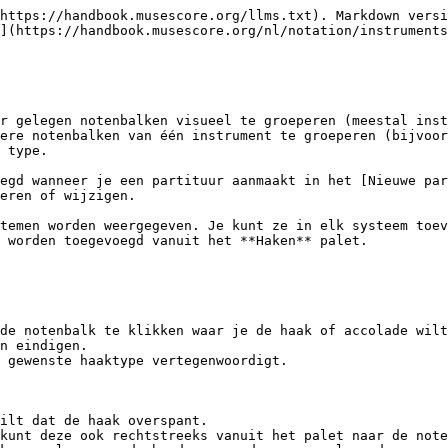
https://handbook.musescore.org/llms.txt). Markdown versi
](https://handbook.musescore.org/nl/notation/instruments
r gelegen notenbalken visueel te groeperen (meestal inst
ere notenbalken van één instrument te groeperen (bijvoor
 type.

egd wanneer je een partituur aanmaakt in het [Nieuwe par
eren of wijzigen.

temen worden weergegeven. Je kunt ze in elk systeem toev
 worden toegevoegd vanuit het **Haken** palet.

de notenbalk te klikken waar je de haak of accolade wilt
n eindigen.

 gewenste haaktype vertegenwoordigt.

ilt dat de haak overspant.

kunt deze ook rechtstreeks vanuit het palet naar de note