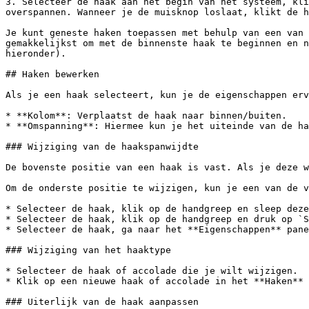
3. Selecteer de haak aan het begin van het systeem, kli
overspannen. Wanneer je de muisknop loslaat, klikt de h
Je kunt geneste haken toepassen met behulp van een van 
gemakkelijkst om met de binnenste haak te beginnen en n
hieronder).

## Haken bewerken

Als je een haak selecteert, kun je de eigenschappen erv
* **Kolom**: Verplaatst de haak naar binnen/buiten.

* **Omspanning**: Hiermee kun je het uiteinde van de ha
### Wijziging van de haakspanwijdte

De bovenste positie van een haak is vast. Als je deze w
Om de onderste positie te wijzigen, kun je een van de v
* Selecteer de haak, klik op de handgreep en sleep deze
* Selecteer de haak, klik op de handgreep en druk op `S
* Selecteer de haak, ga naar het **Eigenschappen** pane
### Wijziging van het haaktype

* Selecteer de haak of accolade die je wilt wijzigen.

* Klik op een nieuwe haak of accolade in het **Haken** 
### Uiterlijk van de haak aanpassen
