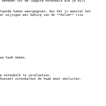
 beneden tot de laagste notenbalk die je wilt 
taande haken weergegeven, dus het is meestal het 
er wijzigen met behulp van de **Kolom** (zie 
we haak maken.

e notenbalk te verplaatsen.

hoeveel notenbalken de haak moet omsluiten.
