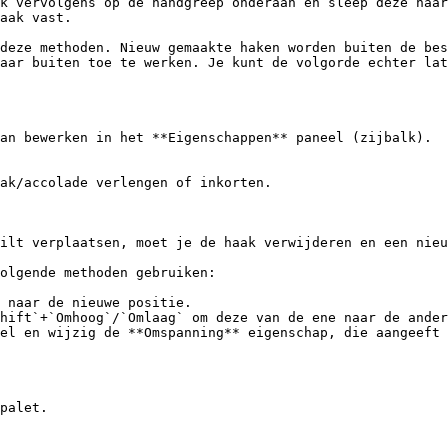
k vervolgens op de handgreep onderaan en sleep deze naar
aak vast.

deze methoden. Nieuw gemaakte haken worden buiten de bes
aar buiten toe te werken. Je kunt de volgorde echter lat
an bewerken in het **Eigenschappen** paneel (zijbalk).

ak/accolade verlengen of inkorten.

ilt verplaatsen, moet je de haak verwijderen en een nieu
olgende methoden gebruiken:

 naar de nieuwe positie.

hift`+`Omhoog`/`Omlaag` om deze van de ene naar de ander
el en wijzig de **Omspanning** eigenschap, die aangeeft 
palet.
