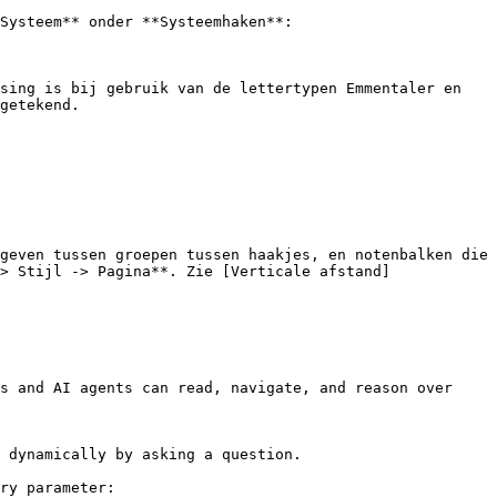
Systeem** onder **Systeemhaken**:

sing is bij gebruik van de lettertypen Emmentaler en 
getekend.

geven tussen groepen tussen haakjes, en notenbalken die 
-> Stijl -> Pagina**. Zie [Verticale afstand]
s and AI agents can read, navigate, and reason over 
 dynamically by asking a question.

ry parameter:
