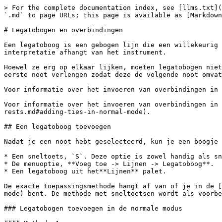
> For the complete documentation index, see [llms.txt](https://handbook.musescore.org/llms.txt). Markdown versions of documentation pages are available by appending `.md` to page URLs; this page is available as [Markdown](https://handbook.musescore.org/nl/notation/expressive-markings/slurs-and-ties.md).

# Legatobogen en overbindingen

Een legatoboog is een gebogen lijn die een willekeurig aantal noten van verschillende toonhoogtes overspant en duidt op *legato* articulatie, hoewel de precieze interpretatie afhangt van het instrument.

Hoewel ze erg op elkaar lijken, moeten legatobogen niet worden verward met verbindingsbogen, die noten van dezelfde toonhoogte met elkaar verbinden en de duur van de eerste noot verlengen zodat deze de volgende noot omvat.

Voor informatie over het invoeren van overbindingen in de noteninvoermodus, zie [Overbindingen invoeren](/nl/basics/entering-notes-and-rests.md#entering-ties).

Voor informatie over het invoeren van overbindingen in de normale modus, zie [Overbindingen toevoegen in de normale modus](/nl/basics/editing-notes-and-rests.md#adding-ties-in-normal-mode).

## Een legatoboog toevoegen

Nadat je een noot hebt geselecteerd, kun je een boogje maken met behulp van een van de volgende opties:

* Een sneltoets, `S`. Deze optie is zowel handig als snel.
* De menuoptie, **Voeg toe -> Lijnen -> Legatoboog**.
* Een legatoboog uit het**Lijnen** palet.

De exacte toepassingsmethode hangt af van of je in de [noteninvoermodus](/nl/appendix/glossary.md#note-input-mode) of [normale modus](/nl/appendix/glossary.md#normal-mode) bent. De methode met sneltoetsen wordt als voorbeeld gebruikt.

### Legatobogen toevoegen in de normale modus

#### Methode 1

1. Selecteer de noot waar je de boog wilt laten beginnen:

   <figure><img src="/files/VE8Y42K1uSGLhQGfDP6Z" alt="Adding slur, step 1"><figcaption></figcaption></figure>
2. Druk op `S` om een ​​legato toe te voegen die doorloopt naar de volgende noot:

   <figure><img src="/files/pgy93Jb5qTBYqQg8qbye" alt="Adding slur, step 2"><figcaption></figcaption></figure>
3. Om de boog naar de volgende noot door te trekken, houd `Shift` en druk op `Rechts`, herhaal dit indien nodig:

   <figure><img src="/files/eOcYEvuXInzzLR24dFC2" alt="Adding slur, step 3, extending it to next note"><figcaption></figcaption></figure>
4. Als je de boog uitbreidt om meer noten te omvatten, kan de richting ervan veranderen. Om de richting handmatig te veranderen, druk je op `X`:

   <figure><img src="/files/j9TVgscNWNC3zfHBgoU7" alt="Adding slur, step 4, flipping direction"><figcaption></figcaption></figure>
5. Druk op `Esc` om de bewerkingsmodus te verlaten:

   <figure><img src="/files/5Glc2FMd8aOurkK8XMm0" alt="Adding slur, step 5, exiting edit mode"><figcaption></figcaption></figure>

#### Methode 2

1. Selecteer de noot waar je de boog wilt laten beginnen:
2. Gebruik een van de volgende opties:
   * Om een ​​enkele boog toe te voegen: Houd `Ctrl` (Mac: `Cmd`) ingedrukt en selecteer de laatste noot die je onder de boog wilt hebben.
   * Om bogen aan alle stemmen toe te voegen: Houd `Shift` ingedrukt en selecteer de laatste noot die je onder de boog wilt hebben.
3. Druk op `S`.

### Legatobogen toevoegen in de noteninvoermodus

1. Voer de eerste noot in van het gebonden gedeelte.
2. Druk op `S` om een ​​legato te maken die begint op de zojuist 