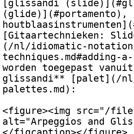
[glissandi (slide)](#gl
(glide)](#portamento), 
houtblaasinstrumenten](
[Gitaartechnieken: Slid
(/nl/idiomatic-notation
techniques.md#adding-a-
worden toegepast vanuit
glissandi** [palet](/nl
palettes.md):

<figure><img src="/file
alt="Arpeggios and Glis
</figcaption></figure>
