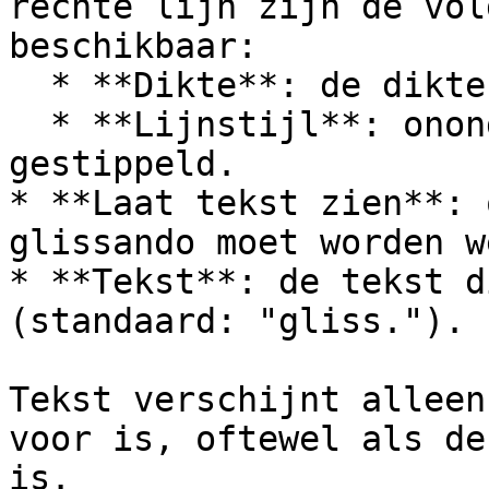
rechte lijn zijn de vol
beschikbaar:

  * **Dikte**: de dikte van de lijn

  * **Lijnstijl**: ononderbroken, onderbroken of 
gestippeld.

* **Laat tekst zien**: 
glissando moet worden w
* **Tekst**: de tekst d
(standaard: "gliss.").

Tekst verschijnt alleen
voor is, oftewel als de
is.
