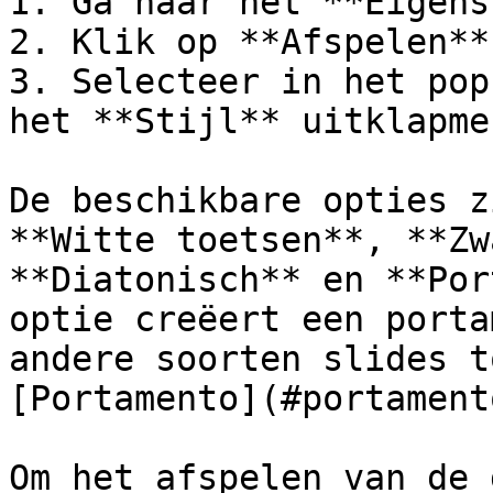
1. Ga naar het **Eigens
2. Klik op **Afspelen**.
3. Selecteer in het pop
het **Stijl** uitklapmen
De beschikbare opties z
**Witte toetsen**, **Zw
**Diatonisch** en **Por
optie creëert een porta
andere soorten slides t
[Portamento](#portament
Om het afspelen van de 