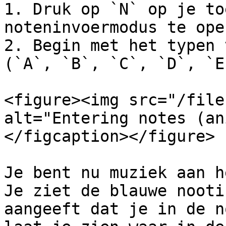
1. Druk op `N` op je to
noteninvoermodus te open
2. Begin met het typen 
(`A`, `B`, `C`, `D`, `E
<figure><img src="/file
alt="Entering notes (an
</figcaption></figure>

Je bent nu muziek aan h
Je ziet de blauwe nooti
aangeeft dat je in de n