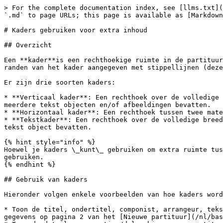
> For the complete documentation index, see [llms.txt](
`.md` to page URLs; this page is available as [Markdown
# Kaders gebruiken voor extra inhoud

## Overzicht

Een **kader**is een rechthoekige ruimte in de partituur
randen van het kader aangegeven met stippellijnen (deze
Er zijn drie soorten kaders:

* **Verticaal kader**: Een rechthoek over de volledige 
meerdere tekst objecten en/of afbeeldingen bevatten.

* **Horizontaal kader**: Een rechthoek tussen twee mate
* **Tekstkader**: Een rechthoek over de volledige breed
tekst object bevatten.

{% hint style="info" %}

Hoewel je kaders \_kunt\_ gebruiken om extra ruimte tus
gebruiken.

{% endhint %}

## Gebruik van kaders

Hieronder volgen enkele voorbeelden van hoe kaders word
* Toon de titel, ondertitel, componist, arrangeur, teks
gegevens op pagina 2 van het [Nieuwe partituur](/nl/bas