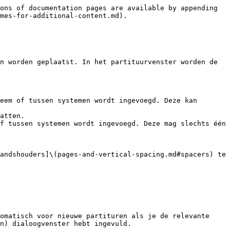
ons of documentation pages are available by appending 
mes-for-additional-content.md).

n worden geplaatst. In het partituurvenster worden de 
eem of tussen systemen wordt ingevoegd. Deze kan 
atten.

f tussen systemen wordt ingevoegd. Deze mag slechts één 
andshouders]\(pages-and-vertical-spacing.md#spacers) te 
omatisch voor nieuwe partituren als je de relevante 
n) dialoogvenster hebt ingevuld.
