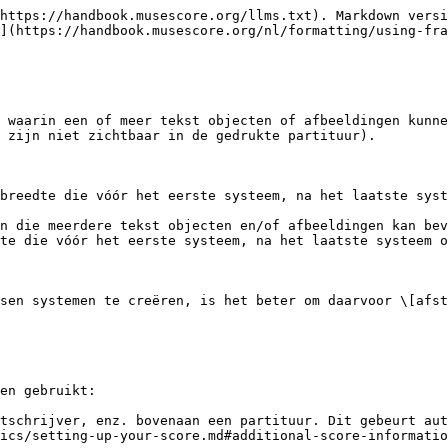
https://handbook.musescore.org/llms.txt). Markdown versi
](https://handbook.musescore.org/nl/formatting/using-fra
 waarin een of meer tekst objecten of afbeeldingen kunne
 zijn niet zichtbaar in de gedrukte partituur).

breedte die vóór het eerste systeem, na het laatste syst
n die meerdere tekst objecten en/of afbeeldingen kan bev
te die vóór het eerste systeem, na het laatste systeem o
sen systemen te creëren, is het beter om daarvoor \[afst
en gebruikt:

tschrijver, enz. bovenaan een partituur. Dit gebeurt aut
ics/setting-up-your-score.md#additional-score-informatio