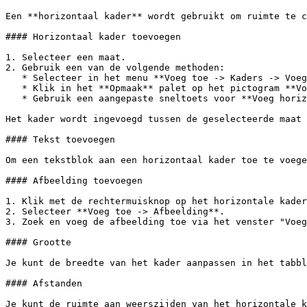
Een **horizontaal kader** wordt gebruikt om ruimte te c
#### Horizontaal kader toevoegen

1. Selecteer een maat.

2. Gebruik een van de volgende methoden:

   * Selecteer in het menu **Voeg toe -> Kaders -> Voeg horizontaal kader in**.

   * Klik in het **Opmaak** palet op het pictogram **Voeg horizontaal kader in**.

   * Gebruik een aangepaste sneltoets voor **Voeg horizontaal kader in** (je kunt dit instellen in het dialoogvenster **Voorkeuren: Sneltoetsen**).

Het kader wordt ingevoegd tussen de geselecteerde maat 
#### Tekst toevoegen

Om een ​​tekstblok aan een horizontaal kader toe te voeg
#### Afbeelding toevoegen

1. Klik met de rechtermuisknop op het horizontale kader
2. Selecteer **Voeg toe -> Afbeelding**.

3. Zoek en voeg de afbeelding toe via het venster "Voeg
#### Grootte

Je kunt de breedte van het kader aanpassen in het tabbl
#### Afstanden

Je kunt de ruimte aan weerszijden van het horizontale k