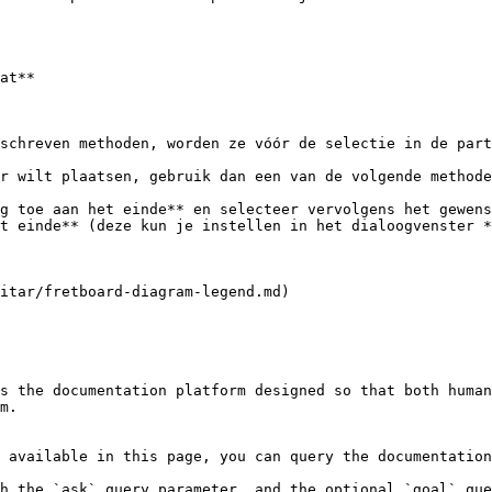
at**

schreven methoden, worden ze vóór de selectie in de part
r wilt plaatsen, gebruik dan een van de volgende methode
g toe aan het einde** en selecteer vervolgens het gewens
t einde** (deze kun je instellen in het dialoogvenster *
itar/fretboard-diagram-legend.md)

s the documentation platform designed so that both human
m.

 available in this page, you can query the documentation
h the `ask` query parameter, and the optional `goal` que