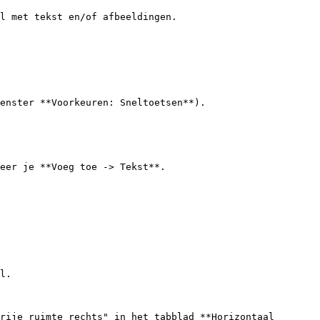
l met tekst en/of afbeeldingen.

eer je **Voeg toe -> Tekst**.

l.

rije ruimte rechts" in het tabblad **Horizontaal 