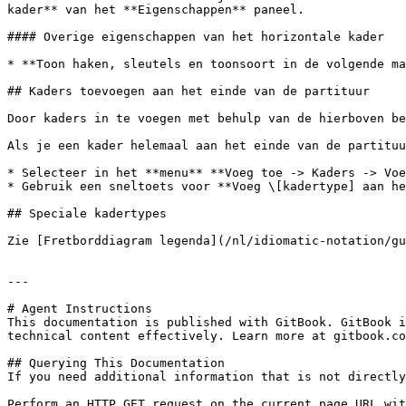
kader** van het **Eigenschappen** paneel.

#### Overige eigenschappen van het horizontale kader

* **Toon haken, sleutels en toonsoort in de volgende ma
## Kaders toevoegen aan het einde van de partituur

Door kaders in te voegen met behulp van de hierboven be
Als je een kader helemaal aan het einde van de partituu
* Selecteer in het **menu** **Voeg toe -> Kaders -> Voe
* Gebruik een sneltoets voor **Voeg \[kadertype] aan he
## Speciale kadertypes

Zie [Fretborddiagram legenda](/nl/idiomatic-notation/gu
---

# Agent Instructions

This documentation is published with GitBook. GitBook i
technical content effectively. Learn more at gitbook.co
## Querying This Documentation

If you need additional information that is not directly
Perform an HTTP GET request on the current page URL wit