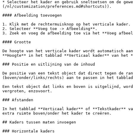
* Selecteer het kader en gebruik sneltoetsen om de gewe
(/nl/customization/preferences.md#shortcuts)).

#### Afbeelding toevoegen

1. Klik met de rechtermuisknop op het verticale kader.

2. Selecteer **Voeg toe -> Afbeelding**.

3. Zoek en voeg de afbeelding toe via het **Voeg afbeel
#### Grootte

De hoogte van het verticale kader wordt automatisch aan
**Hoogte** in het tabblad **Verticaal kader** van het *
### Positie en uitlijning van de inhoud

De positie van een tekst object dat direct tegen de ran
(boven/onder/links/rechts) aan te passen in het tabblad
Een tekst object dat links en boven is uitgelijnd, word
vergroten, enzovoort.

### Afstanden

In het tabblad **Verticaal kader** of **Tekstkader** va
extra ruimte boven/onder het kader te creëren.

## Kaders tussen maten invoegen

### Horizontale kaders
