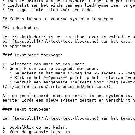
* Toon de details van secties/delen binnen een partituu
* Liedtekst aan het einde van een lied/hymne weer te ge
* Een lege ruimte maken vóór een coda.

## Kaders tussen of voor/na systemen toevoegen

### Tekstkaders

Een **tekstkader** is een rechthoek over de volledige b
één [tekstblok](/nl/text/text-blocks.md) aan het kader 
is opgenomen.

#### Tekstkader toevoegen

1. Selecteer een maat of een kader.

2. Gebruik een van de volgende methoden:

   * Selecteer in het menu **Voeg toe -> Kaders -> Voeg tekstkader in**

   * Klik in het **Opmaak** palet op het pictogram "Voeg Tekstkader in".

   * Gebruik een aangepaste sneltoets voor "Voeg Tekstkader in" (je kunt dit instellen in het dialoogvenster [Voorkeuren: Sneltoetsen]
(/nl/customization/preferences.md#shortcuts)).

Als de geselecteerde maat de eerste in het systeem is, 
eerste, wordt een nieuw systeem gestart en verschijnt h
#### Tekst toevoegen

Een [tekstblok](/nl/text/text-blocks.md) aan het tekstk
1. Dubbelklik op het kader.

2. Voer de gewenste tekst in.
