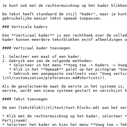
Je kunt ook met de rechtermuisknop op het kader klikken
De tekst heeft standaard de stijl "Kader", maar je kunt
gebruikelijke manier tekst opmaak toepassen.

### Verticale kaders

Een **verticaal kader** is een rechthoek over de volled
kader kunnen meerdere tekstblokken en/of afbeeldingen w
#### Verticaal kader toevoegen

1. Selecteer een maat of een kader.

2. Gebruik een van de volgende methoden:

   * Selecteer in het menu **Voeg toe -> Kaders -> Voeg verticaal kader in**

   * Klik in het **Opmaak** palet op het pictogram "Voeg verticaal kader in".

   * Gebruik een aangepaste sneltoets voor "Voeg verticaal kader in" (je kunt dit instellen in het dialoogvenster [Voorkeuren: Sneltoetsen]
(/nl/customization/preferences.md#shortcuts)).

Als de geselecteerde maat de eerste in het systeem is, 
eerste, wordt een nieuw systeem gestart en verschijnt h
#### Tekst toevoegen

Om een [tekstblok](/nl/text/text-blocks.md) aan het ver
* Klik met de rechtermuisknop op het kader, selecteer *
Partijnaam).

* Selecteer het kader en kies het menu **Voeg toe → Tek