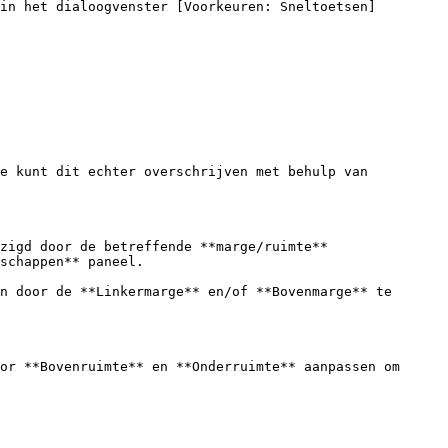
in het dialoogvenster [Voorkeuren: Sneltoetsen]
e kunt dit echter overschrijven met behulp van 
zigd door de betreffende **marge/ruimte** 
schappen** paneel.

n door de **Linkermarge** en/of **Bovenmarge** te 
or **Bovenruimte** en **Onderruimte** aanpassen om 