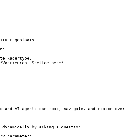
ituur geplaatst.

n:

te kadertype.

*Voorkeuren: Sneltoetsen**.

s and AI agents can read, navigate, and reason over 
 dynamically by asking a question.

ry parameter:
