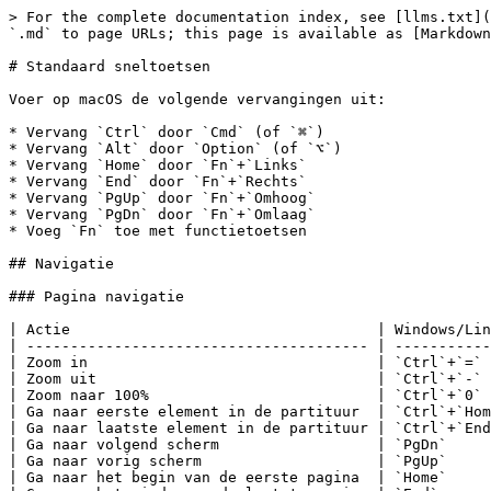
> For the complete documentation index, see [llms.txt](https://handbook.musescore.org/llms.txt). Markdown versions of documentation pages are available by appending `.md` to page URLs; this page is available as [Markdown](https://handbook.musescore.org/nl/basics/default-keyboard-shortcuts.md).

# Standaard sneltoetsen

Voer op macOS de volgende vervangingen uit:

* Vervang `Ctrl` door `Cmd` (of `⌘`)
* Vervang `Alt` door `Option` (of `⌥`)
* Vervang `Home` door `Fn`+`Links`
* Vervang `End` door `Fn`+`Rechts`
* Vervang `PgUp` door `Fn`+`Omhoog`
* Vervang `PgDn` door `Fn`+`Omlaag`
* Voeg `Fn` toe met functietoetsen

## Navigatie

### Pagina navigatie

| Actie                                   | Windows/Linux | macOS               |
| --------------------------------------- | ------------- | ------------------- |
| Zoom in                                 | `Ctrl`+`=`    | `Cmd`+`=`           |
| Zoom uit                                | `Ctrl`+`-`    | `Cmd`+`-`           |
| Zoom naar 100%                          | `Ctrl`+`0`    | `Cmd`+`0`           |
| Ga naar eerste element in de partituur  | `Ctrl`+`Home` | `Cmd`+`Fn`+`Links`  |
| Ga naar laatste element in de partituur | `Ctrl`+`End`  | `Cmd`+`Fn`+`Rechts` |
| Ga naar volgend scherm                  | `PgDn`        | `Fn`+`Omlaag`       |
| Ga naar vorig scherm                    | `PgUp`        | `Fn`+`Omhoog`       |
| Ga naar het begin van de eerste pagina  | `Home`        | `Fn`+`Links`        |
| Ga naar het einde van de laatste pagina | `End`         | `Fn`+`Rechts`       |
| Ga naar de volgende pagina              | `Ctrl`+`PgDn` | `Cmd`+`Fn`+`Omlaag` |
| Ga naar de vorige pagina                | `Ctrl`+`PgUp` | `Cmd`+`Fn`+`Omhoog` |
| Zoek/ga naar                            | `Ctrl`+`F`    | `Cmd`+`F`           |

### Partituur navigatie

| Actie                                  | Windows/Linux   | macOS             |
| -------------------------------------- | --------------- | ----------------- |
| Selecteer volgend akkoord              | `Rechts`        | `Rechts`          |
| Selecteer vorig akkoord                | `Links`         | `Links`           |
| Ga naar volgende maat                  | `Ctrl`+`Rechts` | `Cmd`+`Rechts`    |
| Ga naar vorige maat                    | `Ctrl`+`Links`  | `Cmd`+`Links`     |
| Selecteer volgend element in partituur | `Alt`+`Rechts`  | `Option`+`Rechts` |
| Selecteer vorig element in partituur   | `Alt`+`Links`   | `Option`+`Links`  |
| Selecteer noot/rust erboven            | `Alt`+`Omhoog`  | `Option`+`Omhoog` |
| Selecteer noot/rust eronder            | `Alt`+`Omlaag`  | `Option`+`Omlaag` |

## Noteninvoer

### Algemeen

| Actie                                     | Windows/Linux    | macOS              |
| ----------------------------------------- | ---------------- | ------------------ |
| Noot-invoer: schakel 'invoermodus' in/uit | `N`              | `N`                |
| Toon/verberg pianoklavier                 | `P`              | `P`                |
| Gebruik stem 1                            | `Ctrl`+`Alt`+`1` | `Cmd`+`Option`+`1` |
| Gebruik stem 2                            | `Ctrl`+`Alt`+`2` | `Cmd`+`Option`+`2` |

### Duur

| Actie                                                       | Windows/Linux           | macOS                 |
| ---------------------------------------