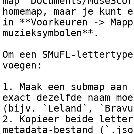
map `Documents/MuseScor
homemap, maar je kunt e
in **Voorkeuren -> Mapp
muzieksymbolen**.

Om een ​​SMuFL-lettertyp
voegen:

1. Maak een submap aan 
exact dezelfde naam moe
(bijv. `Leland`, `Bravur
2. Kopieer beide letter
metadata-bestand (`.jso