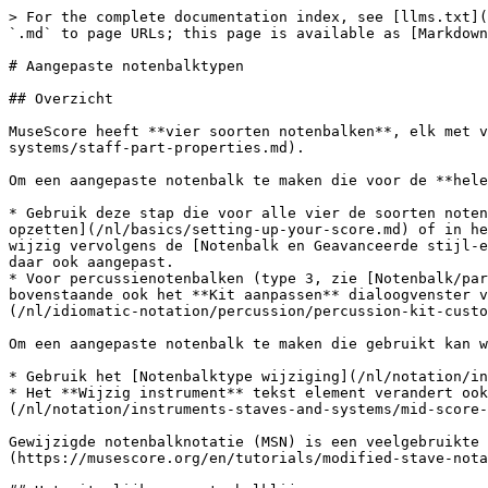
> For the complete documentation index, see [llms.txt](
`.md` to page URLs; this page is available as [Markdown
# Aangepaste notenbalktypen

## Overzicht

MuseScore heeft **vier soorten notenbalken**, elk met v
systems/staff-part-properties.md).

Om een ​​aangepaste notenbalk te maken die voor de **hel
* Gebruik deze stap die voor alle vier de soorten noten
opzetten](/nl/basics/setting-up-your-score.md) of in he
wijzig vervolgens de [Notenbalk en Geavanceerde stijl-e
daar ook aangepast.

* Voor percussienotenbalken (type 3, zie [Notenbalk/par
bovenstaande ook het **Kit aanpassen** dialoogvenster v
(/nl/idiomatic-notation/percussion/percussion-kit-custo
Om een ​​aangepaste notenbalk te maken die gebruikt kan 
* Gebruik het [Notenbalktype wijziging](/nl/notation/in
* Het **Wijzig instrument** tekst element verandert oo
(/nl/notation/instruments-staves-and-systems/mid-score-
Gewijzigde notenbalknotatie (MSN) is een veelgebruikte 
(https://musescore.org/en/tutorials/modified-stave-nota