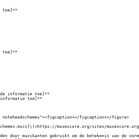
 toe]**

 toe]**

de informatie toe]**

informatie toe]**

 noteheadschemes"><figcaption></figcaption></figure>

chemes.mscz]\(<https://musescore.org/sites/musescore.org
den door muzikanten gebruikt om de betekenis van de vorm