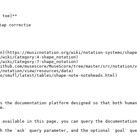
 toe]**

ap correctie

n](https://musicnotation.org/wiki/notation-systems/shape
/wiki/Category:4-shape_notation)

/wiki/Category:7-shape_notation)

ithub.com/musescore/MuseScore/tree/master/src/notation/v
/notation/view/resources/data)

o/smufl/latest/tables/shape-note-noteheads.html)

s the documentation platform designed so that both human
m.

 available in this page, you can query the documentation
h the `ask` query parameter, and the optional `goal` que