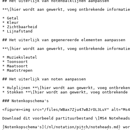
## Het uiterlijk van notenbalklijnen aanpassen

**\[hier wordt aan gewerkt, voeg ontbrekende informatie
* Getal

* Kleur

* Zichtbaarheid

* Lijnafstand

## Het uiterlijk van gegenereerde elementen aanpassen

**\[hier wordt aan gewerkt, voeg ontbrekende informatie
* Muzieksleutel

* Toonsoort

* Maatsoort

* Maatstrepen

## Het uiterlijk van noten aanpassen

* Hulplijnen **\[hier wordt aan gewerkt, voeg ontbreken
* Stokken **\[hier wordt aan gewerkt, voeg ontbrekende 
### Notenkopschema's

<figure><img src="/files/WBax7Zju47wBJrOL3LuY" alt="Ms4
Download dit voorbeeld partituurbestand \[MS4 Noteheads
[Notenkopschema's](/nl/notation/pitch/noteheads.md) wor