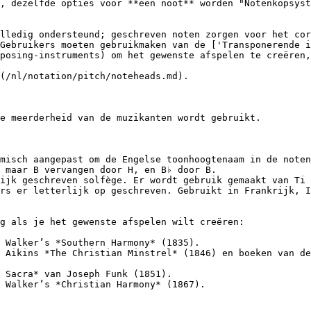
, dezelfde opties voor **een noot** worden "Notenkopsyst
lledig ondersteund; geschreven noten zorgen voor het cor
Gebruikers moeten gebruikmaken van de ['Transponerende i
posing-instruments) om het gewenste afspelen te creëren,
(/nl/notation/pitch/noteheads.md).

e meerderheid van de muzikanten wordt gebruikt.

misch aangepast om de Engelse toonhoogtenaam in de noten
 maar B vervangen door H, en B♭ door B.

ijk geschreven solfège. Er wordt gebruik gemaakt van Ti 
rs er letterlijk op geschreven. Gebruikt in Frankrijk, I
g als je het gewenste afspelen wilt creëren:

 Walker’s *Southern Harmony* (1835).

 Aikins *The Christian Minstrel* (1846) en boeken van de
 Sacra* van Joseph Funk (1851).

 Walker’s *Christian Harmony* (1867).
