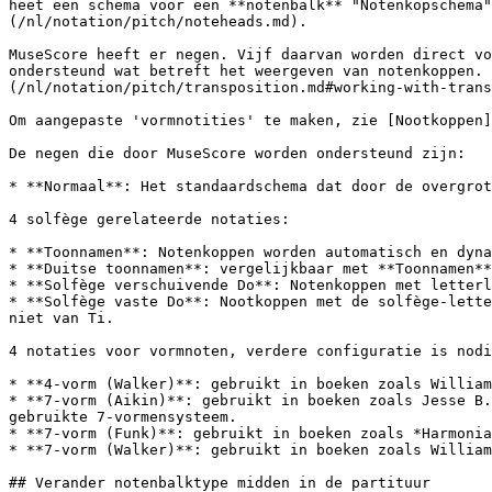
heet een schema voor een **notenbalk** "Notenkopschema"
(/nl/notation/pitch/noteheads.md).

MuseScore heeft er negen. Vijf daarvan worden direct vo
ondersteund wat betreft het weergeven van notenkoppen. 
(/nl/notation/pitch/transposition.md#working-with-trans
Om aangepaste 'vormnotities' te maken, zie [Nootkoppen]
De negen die door MuseScore worden ondersteund zijn:

* **Normaal**: Het standaardschema dat door de overgrot
4 solfège gerelateerde notaties:

* **Toonnamen**: Notenkoppen worden automatisch en dyna
* **Duitse toonnamen**: vergelijkbaar met **Toonnamen**
* **Solfège verschuivende Do**: Notenkoppen met letterl
* **Solfège vaste Do**: Nootkoppen met de solfège-lette
niet van Ti.

4 notaties voor vormnoten, verdere configuratie is nodi
* **4-vorm (Walker)**: gebruikt in boeken zoals William
* **7-vorm (Aikin)**: gebruikt in boeken zoals Jesse B.
gebruikte 7-vormensysteem.

* **7-vorm (Funk)**: gebruikt in boeken zoals *Harmonia
* **7-vorm (Walker)**: gebruikt in boeken zoals William
## Verander notenbalktype midden in de partituur
