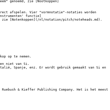
eem" genoemd, zie [Nootkoppen]
rect afspelen. Vier "vormnotatie"-notaties worden 
nstrumenten' functie]
 zie [Notenkoppen](/nl/notation/pitch/noteheads.md).

kop op te nemen.

en niet van Si.

talië, Spanje, enz. Er wordt gebruik gemaakt van Si en 
 Ruebush & Kieffer Publishing Company. Het is het meest 