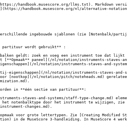
https://handbook.musescore.org/llms.txt). Markdown versi
](https://handbook.musescore.org/nl/alternative-notation
erschillende ingebouwde sjablonen (zie [Notenbalk/parti
e partituur wordt gebruikt** :

balken geldt: zoek en voeg een instrument toe dat lijkt 
t [**Opmaak** paneel](/nl/notation/instruments-staves-an
igenschappen](/nl/notation/instruments-staves-and-system
tij-eigenschappen](/nl/notation/instruments-staves-and-s
oor [nootkop](/nl/notation/pitch/noteheads.md) gerelate
mization.md).

worden in **één sectie van partituur**:

struments-staves-and-systems/staff-type-change.md) eleme
k het notenbalktype door het instrument te wijzigen, zie 
instrument-changes.md).

opmaak voor grote lettertypen. Zie [Creating Modified St
tion) in de MuseScore 3-handleiding. In MuseScore 4 werk