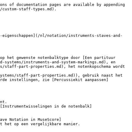
ons of documentation pages are available by appending 
/custom-staff-types.md).

j-eigenschappen](/nl/notation/instruments-staves-and-
op het gewenste notenbalktype door [Een partituur 
d-systems/instruments-and-system-markings.md), en 
s/staff-part-properties.md), het notenkopschema wordt 
ystems/staff-part-properties.md)), gebruik naast het 
erde instellingen, zie [Percussiekit aanpassen]
nt.

[Instrumentwisselingen in de notenbalk]
ave Notation in MuseScore]
t het op een vergelijkbare manier.
