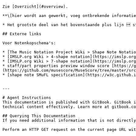
Zie [Overzicht](#overview).

**\[hier wordt aan gewerkt, voeg ontbrekende informatie
* Het grootste deel van het bovenstaande plus lijn  st
## Externe links

Voor Notenkopschema's:

* [The Music Notation Project Wiki > Shape Note Notatio
* [IMSLP.org Wiki > 4-shape notation](https://imslp.org
* [IMSLP.org Wiki > 7-shape notation](https://imslp.org
* staff/part properties preview window score [https://g
(https://github.com/musescore/MuseScore/tree/master/src
* [shape note SMuFL specification](https://w3c.github.i
---

# Agent Instructions

This documentation is published with GitBook. GitBook i
technical content effectively. Learn more at gitbook.co
## Querying This Documentation

If you need additional information that is not directly
Perform an HTTP GET request on the current page URL wit