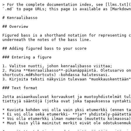
> For the complete documentation index, see [llms.txt](https://handbook.musescore.org/llms.txt). Markdown versions of documentation pages are available by appending `.md` to page URLs; this page is available as [Markdown](https://handbook.musescore.org/fi/text/figured-bass.md).

# Kenraalibasso

## Overview

Figured bass is a shorthand notation for representing chords on a *continuo* instrument (such as a keyboard), using a series of numbers and other symbols written underneath the notes of the bass line.

## Adding figured bass to your score

### Entering a figure

1. Valitse nuotti, johon kenraalibasso viittaa;
2. Paina **Kenraalibasso**-pikanäppäintä. Oletusarvo on `Ctrl`+`G` (Mac: `Cmd`+`G`); tätä voidaan muuttaa [Asetukset: Pikanäppäimet](/fi/customization/keyboard-shortcuts.md#shortcuts) -kohdassa halutessasi.
3. Kirjoita teksti näkyviin tulevaan "muokkauskenttään".

### Text format

Jotta asiaankuuluvat korvaukset ja muotoyhdistelmät tulisivat voimaan ja että tasaus olisi oikea, kenraalibasson mekanismi edellyttää syötetekstien noudattavan tiettyjä sääntöjä (jotka ovat joka tapauksessa syntaktisen kenraalibasson ilmaisun sääntöjä):

* Kuviota kohden voi olla vain yksi etumerkki (ennen tai jälkeen) tai vain yksi yhdistävä pääte;
* Ei voi olla sekä etumerkki- **ja** yhdistely-päätettä;
* Voi olla etumerkki ilman numeroa (muutettu kolmasosa), mutta ei yhdistävää päätettä ilman numeroa.
* Muut kuin yllä mainitut merkit eivät ole odotuksenmukaisia.

Jos syötetty teksti ei noudata näitä sääntöjä, sitä ei käsitellä: se tallennetaan ja näytetään sellaisenaan ilman asettelua.

#### Digits

Numerot syötetään suoraan. Useiden allekkain olevien numeroiden ryhmät syötetään myös suoraan yhtenä tekstinä, pinoamalla ne `Enter`-näppäimellä:

<figure><img src="/files/L9oBKLxPWv3tlE5ECFdn" alt="Example 2"><figcaption></figcaption></figure>

#### Accidentals

Etumerkit voidaan syöttää tavallisilla näppäimillä:

| *Syötä:*       | *kirjoita:* |
| -------------- | ----------- |
| kaksoisalennus | bb          |
| alennus        | b           |
| palautus       | h           |
| korotus        | #           |
| kaksoiskorotus | ##          |

Nämä merkit muuttuvat automaattisesti oikeiksi merkeiksi, kun poistut muokkaimesta. Etumerkit voidaan syöttää numeron eteen tai jälkeen (ja toki numeron tilalle, muunnetuille tersseille) vaaditun tyylin mukaisesti; molemmat tyylit on kohdistettu oikein, jolloin etumerkki 'roikkuu' vasemmalla tai oikealla.

#### Combined shapes

Slashed digits or digits with a cross can be entered by adding `\`, `/` or `+` after the digit (combining suffixes); the proper combined shape will be substituted when leaving the editor:

<figure><img src="/files/XEc0peoB3HzAlGAhtOfW" alt="Example 3"><figcaption></figcaption></figure>

Sisäänrakennettu fontti pystyy käsittelemään yhdistelmien vastaavuuksia, suosien yleisempää korvaavaa merkintää:

1+, 2+, 3+, 4+ tuloksena

<figure><img src="/files/wrjm5klfuaN6BOZ51Im7" alt="Modern digits 1"><figcaption></figcaption></figure>

(tai

<figure><img src="/files/IXjrPWvXP1Cj5REHFpev" alt="Historic digits 1"><figcaption></figcaption></figure>

)

ja 5\\, 6\\, 7\\, 8\\, 9\ tuloksena

<figure><img src="/files/p4CzH9v3QH9LXhPTkluD" alt="Modern digits 2"><figcaption></figcaption></figure>

(tai

<figure><img src="/files/d0VSkxBRlyJJX4UqsfQd" alt="Historic d