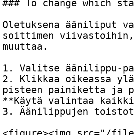
### To change which sta
Oletuksena ääniliput va
soittimen viivastoihin,
muuttaa.

1. Valitse äänilippu-pa
2. Klikkaa oikeassa ylä
pisteen painiketta ja p
**Käytä valintaa kaikki
3. Äänilippujen toistot
<figure><img src="/file