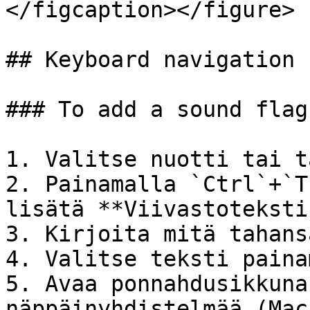
</figcaption></figure>

## Keyboard navigation

### To add a sound flag
1. Valitse nuotti tai ta
2. Painamalla `Ctrl`+`T
lisätä **Viivastotekstin
3. Kirjoita mitä tahansa
4. Valitse teksti paina
5. Avaa ponnahdusikkuna
näppäinyhdistelmää (Mac