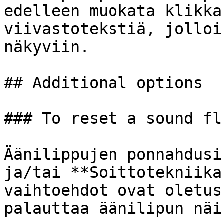
edelleen muokata klikka
viivastotekstiä, jolloi
näkyviin.

## Additional options

### To reset a sound fla
Äänilippujen ponnahdusi
ja/tai **Soittotekniika
vaihtoehdot ovat oletus
palauttaa äänilipun näi