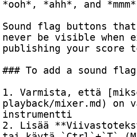
*ooh*, *ahh*, and *mmm*

Sound flag buttons that
never be visible when e
publishing your score t
### To add a sound flag

1. Varmista, että [miks
playback/mixer.md) on v
instrumentti

2. Lisää **Viivastoteks
tai käytä `Ctrl`+`T` (M