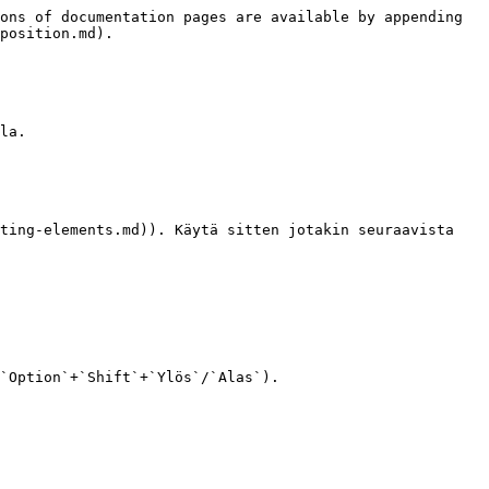
ons of documentation pages are available by appending 
position.md).

la.

ting-elements.md)). Käytä sitten jotakin seuraavista 
`Option`+`Shift`+`Ylös`/`Alas`).
