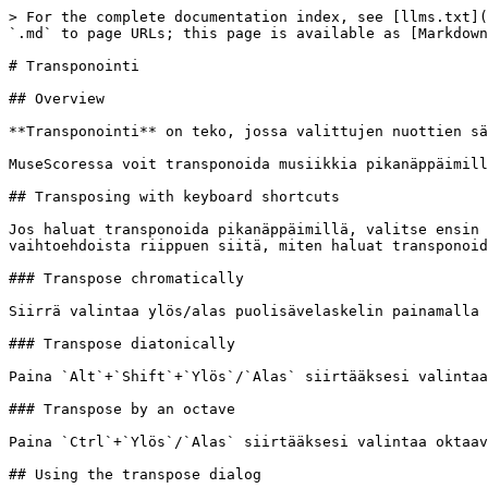
> For the complete documentation index, see [llms.txt](
`.md` to page URLs; this page is available as [Markdown
# Transponointi

## Overview

**Transponointi** on teko, jossa valittujen nuottien sä
MuseScoressa voit transponoida musiikkia pikanäppäimill
## Transposing with keyboard shortcuts

Jos haluat transponoida pikanäppäimillä, valitse ensin 
vaihtoehdoista riippuen siitä, miten haluat transponoid
### Transpose chromatically

Siirrä valintaa ylös/alas puolisävelaskelin painamalla 
### Transpose diatonically

Paina `Alt`+`Shift`+`Ylös`/`Alas` siirtääksesi valintaa
### Transpose by an octave

Paina `Ctrl`+`Ylös`/`Alas` siirtääksesi valintaa oktaav
## Using the transpose dialog
