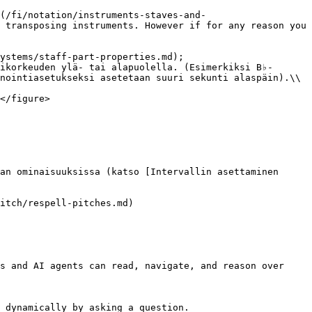
(/fi/notation/instruments-staves-and-
 transposing instruments. However if for any reason you 
ystems/staff-part-properties.md);

ikorkeuden ylä- tai alapuolella. (Esimerkiksi B♭-
nointiasetukseksi asetetaan suuri sekunti alaspäin).\\

an ominaisuuksissa (katso [Intervallin asettaminen 
itch/respell-pitches.md)

s and AI agents can read, navigate, and reason over 
 dynamically by asking a question.
