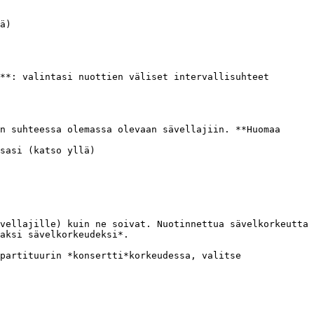
ä)

**: valintasi nuottien väliset intervallisuhteet 
n suhteessa olemassa olevaan sävellajiin. **Huomaa 
sasi (katso yllä)

vellajille) kuin ne soivat. Nuotinnettua sävelkorkeutta 
aksi sävelkorkeudeksi*.

partituurin *konsertti*korkeudessa, valitse 