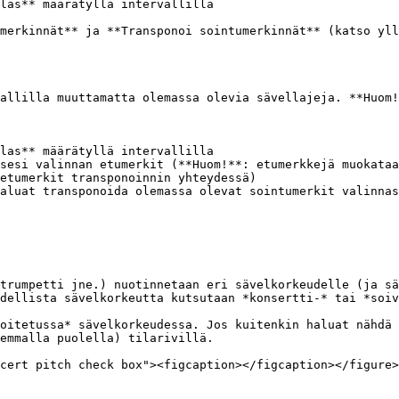
las** määrätyllä intervallilla

merkinnät** ja **Transponoi sointumerkinnät** (katso yll
allilla muuttamatta olemassa olevia sävellajeja. **Huom!
las** määrätyllä intervallilla

sesi valinnan etumerkit (**Huom!**: etumerkkejä muokataa
etumerkit transponoinnin yhteydessä)

aluat transponoida olemassa olevat sointumerkit valinnas
trumpetti jne.) nuotinnetaan eri sävelkorkeudelle (ja sä
dellista sävelkorkeutta kutsutaan *konsertti-* tai *soiv
oitetussa* sävelkorkeudessa. Jos kuitenkin haluat nähdä 
emmalla puolella) tilarivillä.

cert pitch check box"><figcaption></figcaption></figure>
