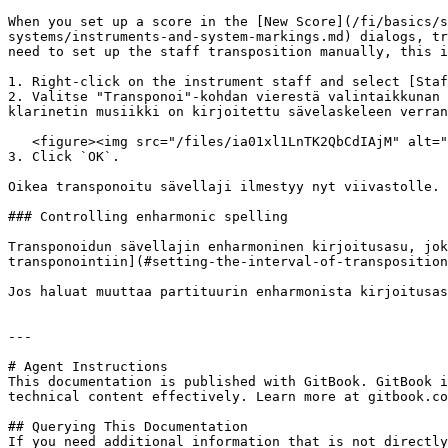
When you set up a score in the [New Score](/fi/basics/s
systems/instruments-and-system-markings.md) dialogs, tr
need to set up the staff transposition manually, this i
1. Right-click on the instrument staff and select [Staf
2. Valitse "Transponoi"-kohdan vierestä valintaikkunan 
klarinetin musiikki on kirjoitettu sävelaskeleen verran
   <figure><img src="/files/ia01xl1LnTK2QbCdIAjM" alt="Transposition part properties"><figcaption></figcaption></figure>

3. Click `OK`.

Oikea transponoitu sävellaji ilmestyy nyt viivastolle.

### Controlling enharmonic spelling

Transponoidun sävellajin enharmoninen kirjoitusasu, jok
transponointiin](#setting-the-interval-of-transposition
Jos haluat muuttaa partituurin enharmonista kirjoitusas
---

# Agent Instructions

This documentation is published with GitBook. GitBook i
technical content effectively. Learn more at gitbook.co
## Querying This Documentation

If you need additional information that is not directly