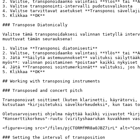
2. Valitse, transponoidaanko valintasi **Ylös** tai **A
3. Valitse transponointi-intervalli pudotusvalikosta

4. Valitse tarvittavat asetukset **Transponoi sävellaji
5. Klikkaa **OK**

### Transpose Diatonically

Valitse tämä transponoidaksesi valinnan tietyllä interv
muuttuvat tämän seurauksena!

1. Valitse **Transponoi diatonisesti**

2. Valitse, transponoidaanko valintasi **Ylös** tai **A
3. Jätä **Säilytä astemuunnokset** valituksi säilyttääk
myös**: valinnan poistaminen *poistaa* kaikki nykyiset 
4. Jätä **Transponoi sointumerkinnät** valituksi, jos h
5. Klikkaa **OK**

## Working with transposing instruments

### Transposed and concert pitch

Transponoivat soittimet (kuten klarinetti, käyrätorvi, 
kutsutaan *kirjoitetuksi sävelkorkeudeksi*, kun taas to
Oletusarvoisesti ohjelma näyttää kaikki viivastot *kirj
"Konserttikorkeus"-ruutu (virityshaarukan kuvakkeen vas
<figure><img src="/files/pjCTORMfMR8a0JBZ7irL" alt="Con
### Setting the interval of transposition
