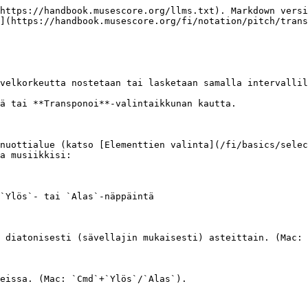
https://handbook.musescore.org/llms.txt). Markdown versi
](https://handbook.musescore.org/fi/notation/pitch/trans
velkorkeutta nostetaan tai lasketaan samalla intervallil
ä tai **Transponoi**-valintaikkunan kautta.

nuottialue (katso [Elementtien valinta](/fi/basics/selec
a musiikkisi:

`Ylös`- tai `Alas`-näppäintä

 diatonisesti (sävellajin mukaisesti) asteittain. (Mac: 
eissa. (Mac: `Cmd`+`Ylös`/`Alas`).
