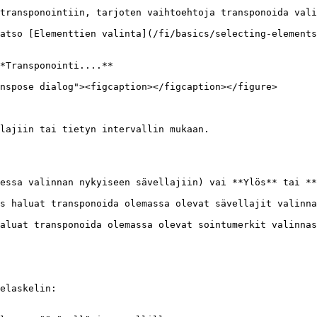
transponointiin, tarjoten vaihtoehtoja transponoida vali
atso [Elementtien valinta](/fi/basics/selecting-elements
*Transponointi....**

nspose dialog"><figcaption></figcaption></figure>

lajiin tai tietyn intervallin mukaan.

essa valinnan nykyiseen sävellajiin) vai **Ylös** tai **
s haluat transponoida olemassa olevat sävellajit valinna
aluat transponoida olemassa olevat sointumerkit valinnas
elaskelin:
