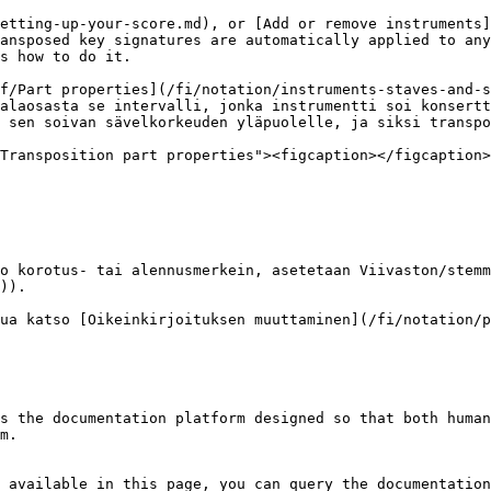
etting-up-your-score.md), or [Add or remove instruments]
ansposed key signatures are automatically applied to any
s how to do it.

f/Part properties](/fi/notation/instruments-staves-and-s
alaosasta se intervalli, jonka instrumentti soi konsertt
 sen soivan sävelkorkeuden yläpuolelle, ja siksi transpo
o korotus- tai alennusmerkein, asetetaan Viivaston/stemm
)).

ua katso [Oikeinkirjoituksen muuttaminen](/fi/notation/p
s the documentation platform designed so that both human
m.

 available in this page, you can query the documentation