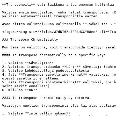
**Transponoiti**-valintaikkuna antaa enemmän hallintaa 
Valitse ensin nuottialue, jonka haluat transponoida. (K
valitaan automaattisesti transponointia varten.

Avaa sitten valintaikkuna valitsemalla **Työkalut** → *
<figure><img src="/files/W7dNT6Zo7FBkHCCYH8ee" alt="Tra
### Transpose Chromatically

Kun tämä on valittuna, voit transponoida tiettyyn sävel
#### To transpose chromatically to a specific key:

1. Valitse **Sävelljiin**

2. Valitse, transponoidaanko **Lähin** sävellaji (suhte
3. Valitse kohdesävellaji pudotusvalikosta

4. Jätä **Transponoi sävellajimerkinnät** valituksi, jo
olevat sävellajit ennalleen)

5. Jätä **Transponoi sointumerkinnät** valituksi, jos h
sointumerkit ennalleen)

6. Klikkaa **OK**

#### To transpose chromatically by interval

Valitujen nuottien transponointi ylös tai alas puolisäv
1. Valitse **Intervallin mukaan**
