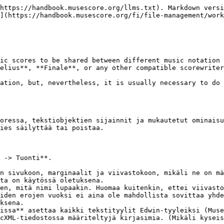
https://handbook.musescore.org/llms.txt). Markdown versi
](https://handbook.musescore.org/fi/file-management/work
ic scores to be shared between different music notation 
elius**, **Finale**, or any other compatible scorewriter
ation, but, nevertheless, it is usually necessary to do 
oressa, tekstiobjektien sijainnit ja mukautetut ominaisu
ies säilyttää tai poistaa.

 -> Tuonti**.

n sivukoon, marginaalit ja viivastokoon, mikäli ne on mä
en, mitä nimi lupaakin. Huomaa kuitenkin, ettei viivasto
iden erojen vuoksi ei aina ole mahdollista sovittaa yhde
ksena.

issa** asettaa kaikki tekstityylit Edwin-tyyleiksi (Muse
cXML-tiedostossa määriteltyjä kirjasimia. (Mikäli kyseis