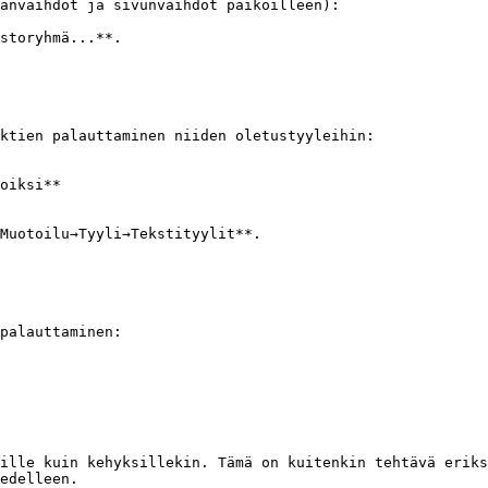
anvaihdot ja sivunvaihdot paikoilleen):

storyhmä...**.

ktien palauttaminen niiden oletustyyleihin:

oiksi**

Muotoilu→Tyyli→Tekstityylit**.

palauttaminen:

ille kuin kehyksillekin. Tämä on kuitenkin tehtävä eriks
edelleen.
