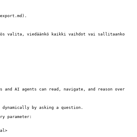
export.md).

ös valita, viedäänkö kaikki vaihdot vai sallitaanko 
s and AI agents can read, navigate, and reason over 
 dynamically by asking a question.

ry parameter:

al>
