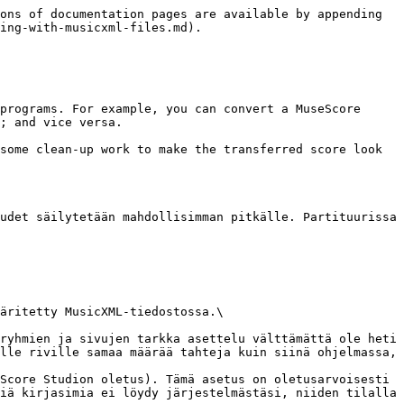
ons of documentation pages are available by appending 
ing-with-musicxml-files.md).

programs. For example, you can convert a MuseScore 
; and vice versa.

some clean-up work to make the transferred score look 
udet säilytetään mahdollisimman pitkälle. Partituurissa 
äritetty MusicXML-tiedostossa.\

ryhmien ja sivujen tarkka asettelu välttämättä ole heti 
lle riville samaa määrää tahteja kuin siinä ohjelmassa, 
Score Studion oletus). Tämä asetus on oletusarvoisesti 
iä kirjasimia ei löydy järjestelmästäsi, niiden tilalla 