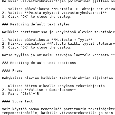
Pelkkien viivastoryhmävaihtojen poistaminen (jättäen os
1. Valitse päävalikosta **Muotoilu -> Tahteja per viiva
2. Valitse **Poista nykyiset viivastoryhmävaihdot**

3. Click `OK` to close the dialog.

### Restoring default text styles

Kaikkien partituurissa ja kehyksissä olevien tekstiobje
1. Valitse päävalikosta **Muotoilu → Tyyli**

2. Klikkaa painiketta **Palauta kaikki tyylit oletusarv
3. Click `OK` to close the dialog.

Katso tyylien ja ominaisuusarvojen luettelo kohdasta **
### Resetting default text positions

#### Frame

Kehyksissä olevien kaikkien tekstiobjektien sijaintien 
1. Klikkaa hiiren oikealla kehyksen tekstiobjektia

2. Valitse **Valitse → Samanlainen**

3. Paina `Ctrl`+`R`.

#### Score text

Voit käyttää samaa menetelmää partituurin tekstiobjekte
tempomerkinnöille, kaikille viivastoteksteille ja niin 