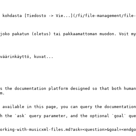
 kohdasta [Tiedosto -> Vie...](/fi/file-management/file-
joko pakatun (oletus) tai pakkaamattoman muodon. Voit my
väärinkäyttö, kuvat...

s the documentation platform designed so that both human
m.

 available in this page, you can query the documentation
h the `ask` query parameter, and the optional `goal` que
orking-with-musicxml-files.md?ask=<question>&goal=<endgo