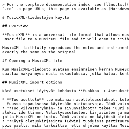
> For the complete documentation index, see [llms.txt](
`.md` to page URLs; this page is available as [Markdown
# MusicXML-tiedostojen käyttö

## Overview

**MusicXML** is a universal file format that allows mus
.mscz file to a MusicXML file and it will open in **Sib
MusicXML faithfully reproduces the notes and instrument
exactly the same as the original.

## Opening a MusicXML file

Kun MusicXML-tiedosto avataan ensimmäisen kerran MuseSc
saattaa näkyä myös muita mukautuksia, jotka haluat kent
## MusicXML import options

Nämä asetukset löytyvät kohdasta **Muokkaa -> Asetukset
* **Tuo asettelu** tuo mukanaan asetteluasetukset, kute
  Muussa tapauksessa käytetään oletusarvoja. Tämä valinta on käytössä oletuksena.

* **Tuo viivastoryhmän- ja sivunvaihdot** tekee juuri s
aluksi identtinen. Välistysasetusten, kirjasinten ja mu
jolla MusicXML on luotu. Tämä valinta on käytössä oletu
* **Käytä oletuskirjasinta (Edwin) tuoduissa partituure
pois päältä, mikä tarkoittaa, että ohjelma käyttää Musi