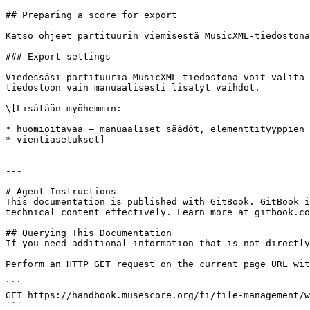
## Preparing a score for export

Katso ohjeet partituurin viemisestä MusicXML-tiedostona
### Export settings

Viedessäsi partituuria MusicXML-tiedostona voit valita 
tiedostoon vain manuaalisesti lisätyt vaihdot.

\[Lisätään myöhemmin:

* huomioitavaa – manuaaliset säädöt, elementtityyppien 
* vientiasetukset]

---

# Agent Instructions

This documentation is published with GitBook. GitBook i
technical content effectively. Learn more at gitbook.co
## Querying This Documentation

If you need additional information that is not directly
Perform an HTTP GET request on the current page URL wit
```

GET https://handbook.musescore.org/fi/file-management/w
```
