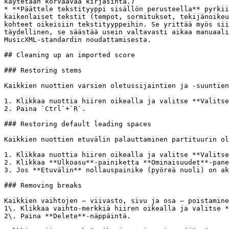
käytetään korvaavaa kirjasinta.)

* **Päättele tekstityyppi sisällön perusteella** pyrkii
kaikenlaiset tekstit (tempot, sormitukset, tekijänoikeu
kohteet oikeisiin tekstityyppeihin. Se yrittää myös sii
täydellinen, se säästää usein valtavasti aikaa manuaali
MusicXML-standardin noudattamisesta.

## Cleaning up an imported score

### Restoring stems

Kaikkien nuottien varsien oletussijaintien ja -suuntien
1. Klikkaa nuottia hiiren oikealla ja valitse **Valitse
2. Paina `Ctrl`+`R`.

### Restoring default leading spaces

Kaikkien nuottien etuvälin palauttaminen partituurin ol
1. Klikkaa nuottia hiiren oikealla ja valitse **Valitse
2. Klikkaa **Ulkoasu**-painiketta **Ominaisuudet**-pane
3. Jos **Etuvälin** nollauspainike (pyöreä nuoli) on ak
### Removing breaks

Kaikkien vaihtojen – viivasto, sivu ja osa – poistamine
1\. Klikkaa vaihto-merkkiä hiiren oikealla ja valitse *
2\. Paina **Delete**-näppäintä.
