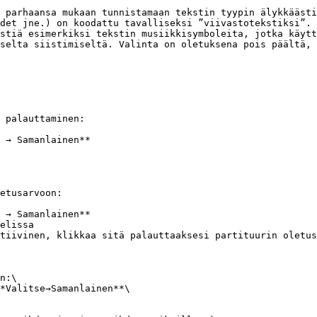
 parhaansa mukaan tunnistamaan tekstin tyypin älykkäästi
det jne.) on koodattu tavalliseksi ”viivastotekstiksi”. 
stiä esimerkiksi tekstin musiikkisymboleita, jotka käytt
selta siistimiseltä. Valinta on oletuksena pois päältä, 
 palauttaminen:

 → Samanlainen**

etusarvoon:

 → Samanlainen**

elissa

tiivinen, klikkaa sitä palauttaaksesi partituurin oletus
n:\

*Valitse→Samanlainen**\
